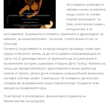
«В очакване» разказва по
забавен начин за малките
неща, които се случват
покрай празниците. За
тези, които всеки очаква с
нетърпение, и за
неочаваните. За малките и големите, приятните и дразнещите, за
важните, за незначителните – за онези, с които всеки от нас се
сблъсква.
Понякога, подготвяйки се за предстоящите празници, човек има
нужда от мъничко магия, за да не се удави в съпровождащата ги
суета. На 22 декември много от зрителите ще се разпознаят в
празничните истории, разказани от Варна Денс Театър. Магията на
танца ще зареди публиката с вдъхновение и всеки зрител ще
излезе от залата, затаил дъх в очакване на вълшебните моменти в
неговия собствен живот. Спектакълът «В очакване» ще изостри
сетивата ви за правилните неща покрай Коледа. Подарете тази
емоция на правилните хора.
Този проект е реализиран с финансовата подкрепа на
Министерство на културата.