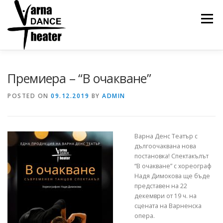
Skip
to
Menu
content
НАЧАЛО
ЗА НАС
ПРОЕКТИ
ВИДЕО
Премиера – “В очакване”
POSTED ON
09.12.2019
BY
ADMIN
ГАЛЕРИЯ
ЕКИП
НОВИНИ
БЛОГ
Варна Денс Театър с
дългоочаквана нова
постановка! Спектакълът
“В очакване” с хореограф
Надя Димокова ще бъде
представен на 22
декември от 19 ч. на
сцената на Варненска
опера.