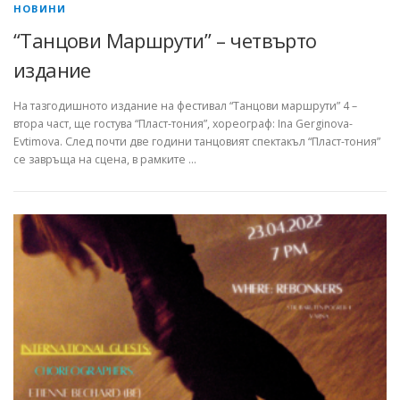
НОВИНИ
“Танцови Маршрути” – четвърто
издание
На тазгодишното издание на фестивал “Танцови маршрути” 4 –
втора част, ще гостува “Пласт-тония”, хореограф: Ina Gerginova-
Evtimova. След почти две години танцовият спектакъл “Пласт-тония”
се завръща на сцена, в рамките …