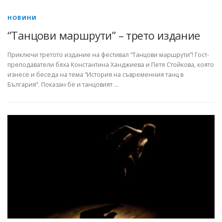
НОВИНИ
“Танцови маршрути” – трето издание
Приключи третото издание на фестивал “Танцови маршрути”! Гост-
преподаватели бяха Константина Ханджиева и Петя Стойкова, която
изнесе и беседа на тема “История на съвременния танц в
България”. Показан бе и танцовият …