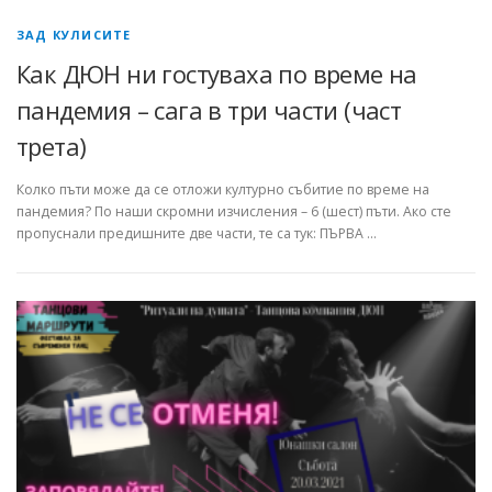
ЗАД КУЛИСИТЕ
Как ДЮН ни гостуваха по време на
пандемия – сага в три части (част
трета)
Колко пъти може да се отложи културно събитие по време на
пандемия? По наши скромни изчисления – 6 (шест) пъти. Ако сте
пропуснали предишните две части, те са тук: ПЪРВА …