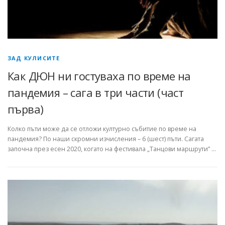
ЗАД КУЛИСИТЕ
Как ДЮН ни гостуваха по време на
пандемия – сага в три части (част
първа)
Колко пъти може да се отложи културно събитие по време на
пандемия? По наши скромни изчисления – 6 (шест) пъти. Сагата
започна през есен 2020, когато на фестивала „Танцови маршрути” …