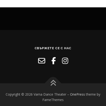
n
a
v
i
g
a
t
i
СВЪРЖЕТЕ СЕ С НАС
o
n
Copyright © 2026 Varna Dance Theater
–
OnePress
theme by
FameThemes