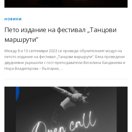
НОВИНИ
Пето издание на фестивал „Танцови
маршрути“
Между 8 и 10 септември 2023 се проведе обучителният модул на
петото издание на фестивал „Танцови маршрути“. Бяха проведени
двудневни уъркшопи с гост-преподаватели Веселина Ханджиева и
Нора Владигерова – българки, …