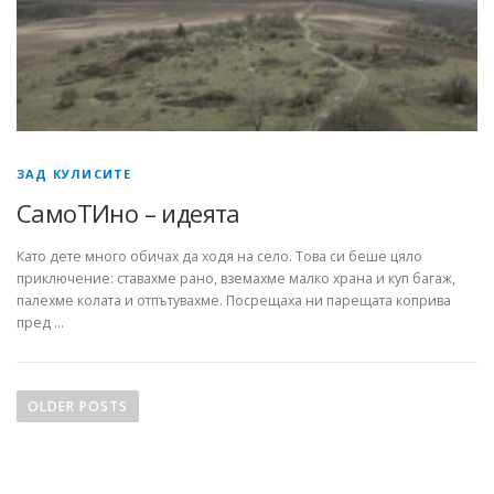
ЗАД КУЛИСИТЕ
СамоТИно – идеята
Като дете много обичах да ходя на село. Това си беше цяло
приключение: ставахме рано, вземахме малко храна и куп багаж,
палехме колата и отпътувахме. Посрещаха ни парещата коприва
пред …
P
o
OLDER POSTS
s
t
s