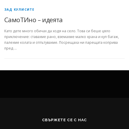
ЗАД КУЛИСИТЕ
СамоТИно – идеята
Като дете много обичах да ходя на село. Това си беше цяло
приключение: ставахме рано, вземахме малко храна и куп багаж,
палехме колата и отпътувахме. Посрещаха ни парещата коприва
пред …
СВЪРЖЕТЕ СЕ С НАС