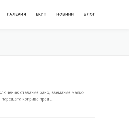
ГАЛЕРИЯ
ЕКИП
НОВИНИ
БЛОГ
иключение: ставахме рано, вземахме малко
и парещата коприва пред …