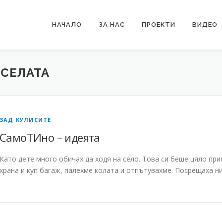
НАЧАЛО
ЗА НАС
ПРОЕКТИ
ВИДЕО
СЕЛАТА
ЗАД КУЛИСИТЕ
СамоТИно – идеята
Като дете много обичах да ходя на село. Това си беше цяло пр
храна и куп багаж, палехме колата и отпътувахме. Посрещаха н